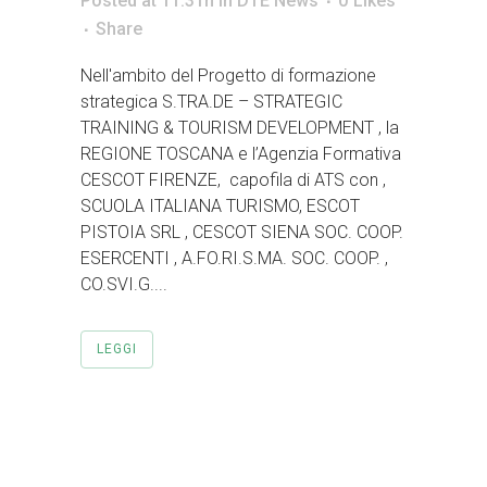
Posted at 11:31h
in
DTE News
0
Likes
Share
Nell'ambito del Progetto di formazione
strategica S.TRA.DE – STRATEGIC
TRAINING & TOURISM DEVELOPMENT , la
REGIONE TOSCANA e l’Agenzia Formativa
CESCOT FIRENZE, capofila di ATS con ,
SCUOLA ITALIANA TURISMO, ESCOT
PISTOIA SRL , CESCOT SIENA SOC. COOP.
ESERCENTI , A.FO.RI.S.MA. SOC. COOP. ,
CO.SVI.G....
LEGGI