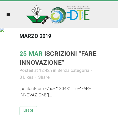
MARZO 2019
25 MAR
ISCRIZIONI “FARE
INNOVAZIONE”
Posted at 12:42h
in
Senza categoria
0
Likes
Share
[contact-form-7 id="18048" title="FARE
INNOVAZIONE"]...
LEGGI