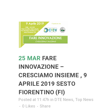
25 MAR
FARE
INNOVAZIONE –
CRESCIAMO INSIEME , 9
APRILE 2019 SESTO
FIORENTINO (FI)
Posted at 11:47h
in
DTE News
,
Top News
0
Likes
Share