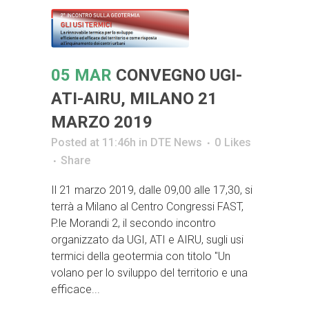
05 MAR
CONVEGNO UGI-
ATI-AIRU, MILANO 21
MARZO 2019
Posted at 11:46h
in
DTE News
0
Likes
Share
Il 21 marzo 2019, dalle 09,00 alle 17,30, si
terrà a Milano al Centro Congressi FAST,
P.le Morandi 2, il secondo incontro
organizzato da UGI, ATI e AIRU, sugli usi
termici della geotermia con titolo "Un
volano per lo sviluppo del territorio e una
efficace...