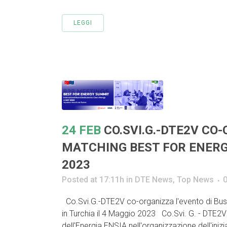
LEGGI
24 FEB
CO.SVI.G.-DTE2V CO
MATCHING BEST FOR ENERGY
2023
Posted at 17:11h
in
DTE News
,
Top News
Co.Svi.G.-DTE2V co-organizza l'evento di B
in Turchia il 4 Maggio 2023 Co.Svi. G. - DTE2V s
dell'Energia ENSIA nell'organizzazione dell'iniz