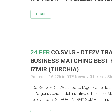
LEGGI
24 FEB
CO.SVI.G.- DTE2V TR
BUSINESS MATCHING BEST 
IZMIR (TURCHIA)
Posted at 16:22h
in
DTE News
0
Likes
Sh
Co.Svi. G. - DTE2V supporta l'Agenzia per lo svi
nell'organizzazione dell'iniziativa di Business 
dell'evento BEST FOR ENERGY SUMMIT. L'iniziati