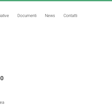
iative
Documenti
News
Contatti
00
rea