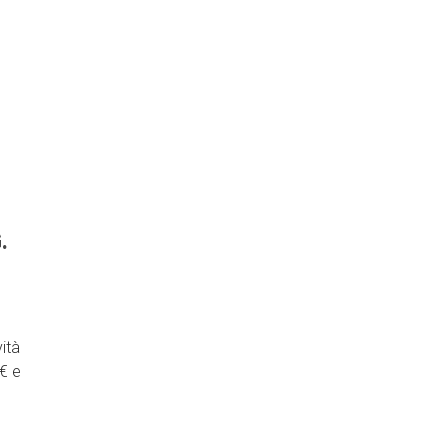
.
ità
€ e