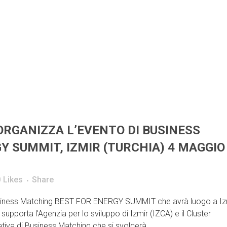
-ORGANIZZA L’EVENTO DI BUSINESS
 SUMMIT, IZMIR (TURCHIA) 4 MAGGIO
0
Likes
Share
usiness Matching BEST FOR ENERGY SUMMIT che avrà luogo a Iz
upporta l'Agenzia per lo sviluppo di Izmir (IZCA) e il Cluster
iativa di Business Matching che si svolgerà...