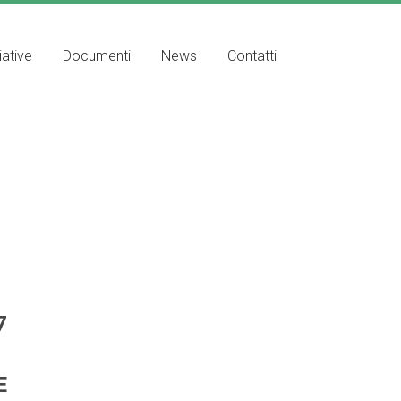
iative
Documenti
News
Contatti
7
E