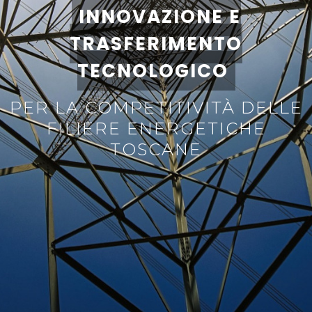
INNOVAZIONE E
TRASFERIMENTO
TECNOLOGICO
PER LA COMPETITIVITÀ DELLE
FILIERE ENERGETICHE
TOSCANE