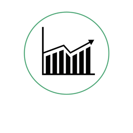
FO
RECAST
E FORESIGHT
TECNOLOGICO