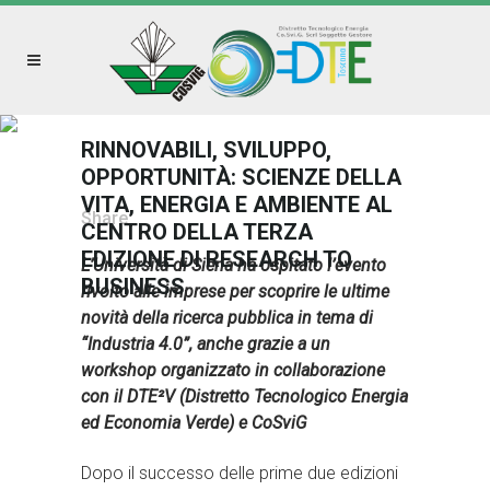
RINNOVABILI, SVILUPPO,
OPPORTUNITÀ: SCIENZE DELLA
VITA, ENERGIA E AMBIENTE AL
Share
CENTRO DELLA TERZA
EDIZIONE DI RESEARCH TO
L’Università di Siena ha ospitato l’evento
BUSINESS
rivolto alle imprese per scoprire le ultime
novità della ricerca pubblica in tema di
“Industria 4.0”, anche grazie a un
workshop organizzato in collaborazione
con il DTE²V (Distretto Tecnologico Energia
ed Economia Verde) e CoSviG
Dopo il successo delle prime due edizioni