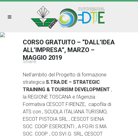
CORSO GRATUITO – “DALL’IDEA
ALL’IMPRESA”, MARZO –
MAGGIO 2019
Share
Nell’ambito del Progetto di formazione
strategica
S.TRA.DE – STRATEGIC
TRAINING & TOURISM DEVELOPMENT
,
la REGIONE TOSCANA e l’Agenzia
Formativa CESCOT FIRENZE, capofila di
ATS con , SCUOLA ITALIANA TURISMO,
ESCOT PISTOIA SRL , CESCOT SIENA
SOC. COOP. ESERCENTI , A.FO.RI.S.MA.
SOC. COOP. , CO.SVI.G. SRL, CESCOT