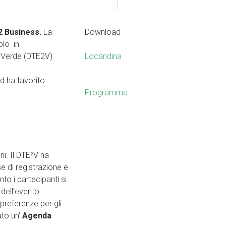
 2 Business.
La
Download
olo in
a Verde (DTE2V).
Locandina
d ha favorito
Programma
ni. Il DTE²V ha
se di registrazione e
o i partecipanti si
 dell’evento:
 preferenze per gli
ato un’
Agenda