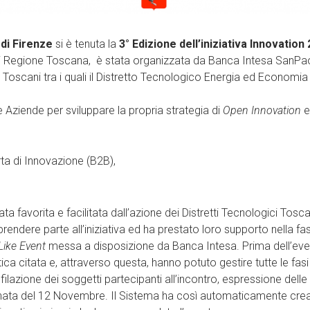
 di Firenze
si è tenuta la
3° Edizione dell’iniziativa Innovation
 di Regione Toscana, è stata organizzata da Banca Intesa SanPa
i Toscani tra i quali il Distretto Tecnologico Energia ed Economi
 Aziende per sviluppare la propria strategia di
Open Innovation
e
ta di Innovazione (B2B),
a favorita e facilitata dall’azione dei Distretti Tecnologici Tosca
 prendere parte all’iniziativa ed ha prestato loro supporto nella fa
ike Event
messa a disposizione da Banca Intesa. Prima dell’event
tica citata e, attraverso questa, hanno potuto gestire tutte le fasi
ilazione dei soggetti partecipanti all’incontro, espressione delle
iornata del 12 Novembre. Il Sistema ha così automaticamente cre