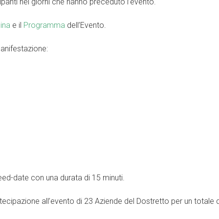
cipanti nei giorni che hanno preceduto l’evento.
ina
e il
Programma
dell’Evento.
manifestazione:
peed-date con una durata di 15 minuti.
artecipazione all’evento di 23 Aziende del Dostretto per un totale 