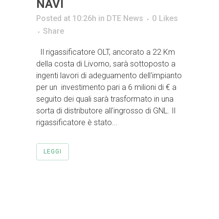
NAVI
Posted at 10:26h
in
DTE News
0
Likes
Share
Il rigassificatore OLT, ancorato a 22 Km
della costa di Livorno, sarà sottoposto a
ingenti lavori di adeguamento dell'impianto
per un investimento pari a 6 milioni di € a
seguito dei quali sarà trasformato in una
sorta di distributore all'ingrosso di GNL. Il
rigassificatore è stato...
LEGGI