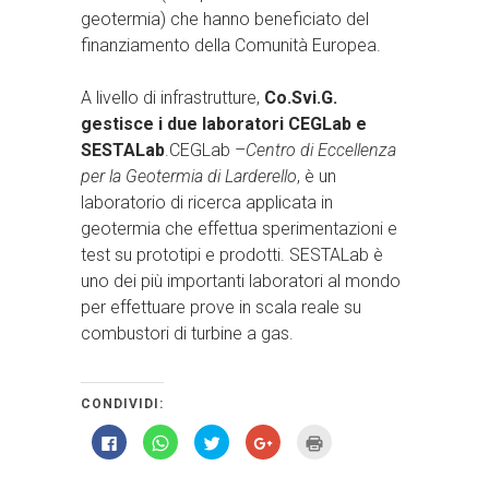
geotermia) che hanno beneficiato del
finanziamento della Comunità Europea.
A livello di infrastrutture,
Co.Svi.G.
gestisce i due laboratori CEGLab e
SESTALab
.CEGLab –
Centro di Eccellenza
per la Geotermia di Larderello
, è un
laboratorio di ricerca applicata in
geotermia che effettua sperimentazioni e
test su prototipi e prodotti. SESTALab è
uno dei più importanti laboratori al mondo
per effettuare prove in scala reale su
combustori di turbine a gas.
CONDIVIDI:
Fai
Fai
Fai
Fai
Fai
clic
clic
clic
clic
clic
per
per
qui
qui
qui
condividere
condividere
per
per
per