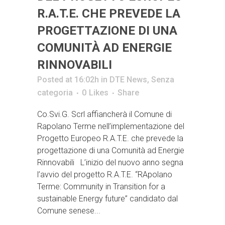
R.A.T.E. CHE PREVEDE LA
PROGETTAZIONE DI UNA
COMUNITÀ AD ENERGIE
RINNOVABILI
Posted at 16:02h
in
DTE News
,
Senza
categoria
0
Likes
Share
Co.Svi.G. Scrl affiancherà il Comune di
Rapolano Terme nell’implementazione del
Progetto Europeo R.A.T.E. che prevede la
progettazione di una Comunità ad Energie
Rinnovabili L’inizio del nuovo anno segna
l’avvio del progetto R.A.T.E. “RApolano
Terme: Community in Transition for a
sustainable Energy future” candidato dal
Comune senese...