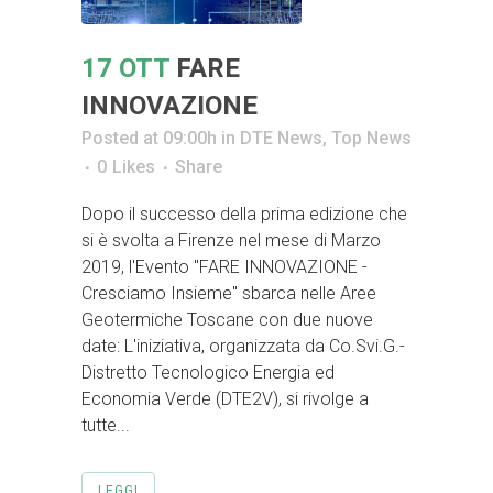
17 OTT
FARE
INNOVAZIONE
Posted at 09:00h
in
DTE News
,
Top News
0
Likes
Share
Dopo il successo della prima edizione che
si è svolta a Firenze nel mese di Marzo
2019, l'Evento "FARE INNOVAZIONE -
Cresciamo Insieme" sbarca nelle Aree
Geotermiche Toscane con due nuove
date: L'iniziativa, organizzata da Co.Svi.G.-
Distretto Tecnologico Energia ed
Economia Verde (DTE2V), si rivolge a
tutte...
LEGGI