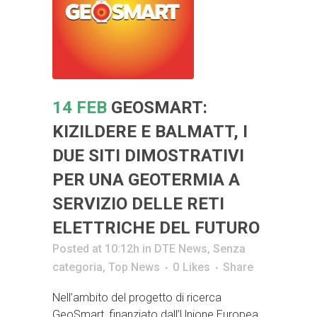
14 FEB
GEOSMART:
KIZILDERE E BALMATT, I
DUE SITI DIMOSTRATIVI
PER UNA GEOTERMIA A
SERVIZIO DELLE RETI
ELETTRICHE DEL FUTURO
Posted at 10:12h
in
DTE News
,
Senza
categoria
,
Top News
0
Likes
Share
Nell’ambito del progetto di ricerca
GeoSmart, finanziato dall’Unione Europea,