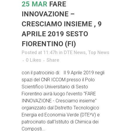
25 MAR
FARE
INNOVAZIONE –
CRESCIAMO INSIEME , 9
APRILE 2019 SESTO
FIORENTINO (FI)
Posted at 11:47h
in
DTE News
,
Top News
0
Likes
Share
con il patrocinio di: Il 9 Aprile 2019 negli
spazi del CNR ICCOM presso il Polo
Scientifico Universitario di Sesto
Fiorentino avrà luogo l'evento "FARE
INNOVAZIONE - Cresciamo insieme"
organizzato dal Distretto Tecnologico
Energia ed Economia Verde (DTE²V) e
patrocinato dall'Istituto di Chimica dei
Composti...