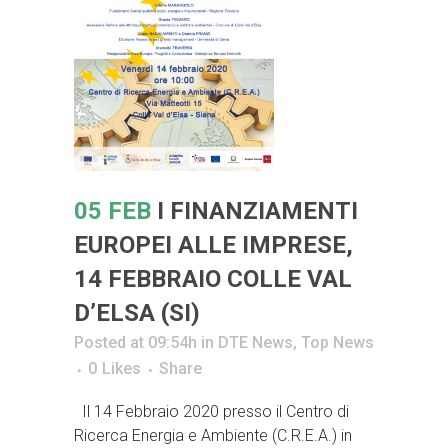
05 FEB
I FINANZIAMENTI
EUROPEI ALLE IMPRESE,
14 FEBBRAIO COLLE VAL
D’ELSA (SI)
Posted at 09:54h
in
DTE News
,
Top News
0
Likes
Share
Il 14 Febbraio 2020 presso il Centro di
Ricerca Energia e Ambiente (C.R.E.A.) in