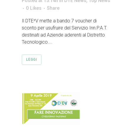
Posted at 15:14h
in
DTE News
,
Top News
0
Likes
Share
Il DTE²V mette a bando 7 voucher di
sconto per usufruire del Servizio Inn.P.A.T.
destinati ad Aziende aderenti al Distretto
Tecnologico....
LEGGI