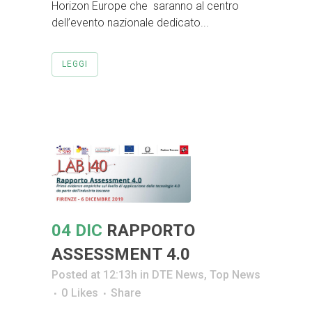
Horizon Europe che saranno al centro
dell’evento nazionale dedicato...
LEGGI
04 DIC
RAPPORTO
ASSESSMENT 4.0
Posted at 12:13h
in
DTE News
,
Top News
0
Likes
Share