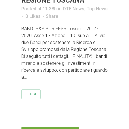
REGIONE TOSCANA
Posted at 11:38h
in
DTE News
,
Top News
0
Likes
Share
BANDI R&S POR FESR Toscana 2014-
2020. Asse 1 - Azione 1.1.5 sub a1 Al via i
due Bandi per sostenere la Ricerca e
Sviluppo promossi dalla Regione Toscana.
Di seguito tutti i dettagli. FINALITA’ I bandi
mirano a sostenere gli investimenti in
ricerca e sviluppo, con particolare riguardo
a...
LEGGI