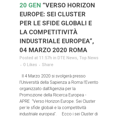
20 GEN
“VERSO HORIZON
EUROPE: SEI CLUSTER
PER LE SFIDE GLOBALI E
LA COMPETITIVITÀ
INDUSTRIALE EUROPEA”,
04 MARZO 2020 ROMA
Posted at 11:57h
in
DTE News
,
Top News
0
Likes
Share
Il 4 Marzo 2020 si svolgerà presso
l'Università della Sapienza a Roma l'Evento
organizzato dall'Agenzia per la
Promozione della Ricerca Europea -
APRE "Verso Horizon Europe. Sei Cluster
per le sfide globali e la competitività
industriale europea". Ecco i sei Cluster di