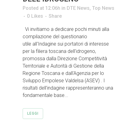
Posted at 12:06h
in
DTE News
,
Top News
0
Likes
Share
Vi invitiamo a dedicare pochi minuti alla
compilazione del questionario
utile all'Indagine sui portatori di interesse
per la filiera toscana dell'idrogeno,
promossa dalla Direzione Competitività
Territoriale e Autorità di Gestione della
Regione Toscana e dall'Agenzia per lo
Sviluppo Empolese Valdelsa (ASEV) . I
risultati dell'indagine rappresenteranno una
fondamentale base...
LEGGI