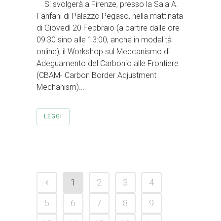
Si svolgerà a Firenze, presso la Sala A.
Fanfani di Palazzo Pegaso, nella mattinata
di Giovedì 20 Febbraio (a partire dalle ore
09:30 sino alle 13:00, anche in modalità
online), il Workshop sul Meccanismo di
Adeguamento del Carbonio alle Frontiere
(CBAM- Carbon Border Adjustment
Mechanism)...
LEGGI
1
2
3
4
5
6
7
8
9