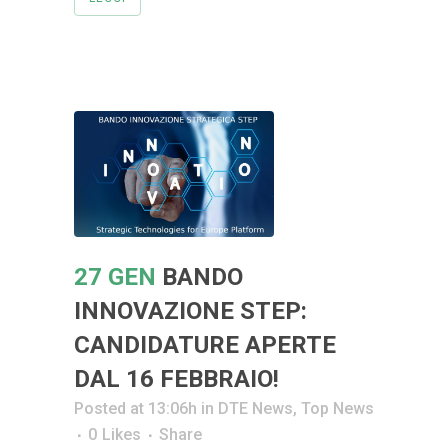
27 GEN
BANDO
INNOVAZIONE STEP:
CANDIDATURE APERTE
DAL 16 FEBBRAIO!
Posted at 13:06h
in
DTE News
,
Top News
0
Likes
Share