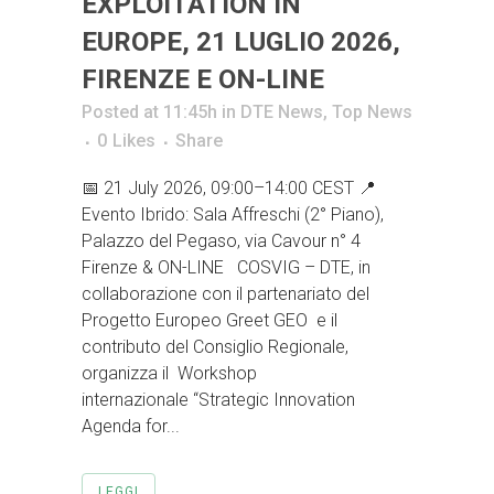
EXPLOITATION IN
EUROPE, 21 LUGLIO 2026,
FIRENZE E ON-LINE
Posted at 11:45h
in
DTE News
,
Top News
0
Likes
Share
📅 21 July 2026, 09:00–14:00 CEST 📍
Evento Ibrido: Sala Affreschi (2° Piano),
Palazzo del Pegaso, via Cavour n° 4
Firenze & ON-LINE COSVIG – DTE, in
collaborazione con il partenariato del
Progetto Europeo Greet GEO e il
contributo del Consiglio Regionale,
organizza il Workshop
internazionale “Strategic Innovation
Agenda for...
LEGGI