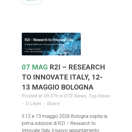
07 MAG
R2I – RESEARCH
TO INNOVATE ITALY, 12-
13 MAGGIO BOLOGNA
Posted at 09:37h
in
DTE News
,
Top News
0
Likes
Share
Il 12 e 13 maggio 2026 Bologna ospita la
prima edizione di R2I – Research to
Innovate Italy, il nuovo appuntamento