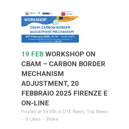
19 FEB
WORKSHOP ON
CBAM – CARBON BORDER
MECHANISM
ADJUSTMENT, 20
FEBBRAIO 2025 FIRENZE E
ON-LINE
Posted at 14:55h
in
DTE News
,
Top News
0
Likes
Share