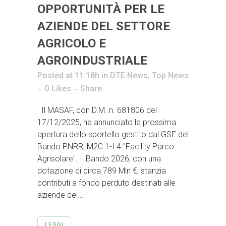
OPPORTUNITÀ PER LE
AZIENDE DEL SETTORE
AGRICOLO E
AGROINDUSTRIALE
Posted at 11:18h
in
DTE News
,
Top News
0
Likes
Share
Il MASAF, con D.M. n. 681806 del
17/12/2025, ha annunciato la prossima
apertura dello sportello gestito dal GSE del
Bando PNRR, M2C 1-I 4 "Facility Parco
Agrisolare". Il Bando 2026, con una
dotazione di circa 789 Mln €, stanzia
contributi a fondo perduto destinati alle
aziende dei...
LEGGI