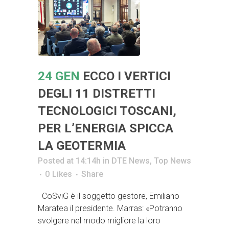
24 GEN
ECCO I VERTICI
DEGLI 11 DISTRETTI
TECNOLOGICI TOSCANI,
PER L’ENERGIA SPICCA
LA GEOTERMIA
Posted at 14:14h
in
DTE News
,
Top News
0
Likes
Share
CoSviG è il soggetto gestore, Emiliano
Maratea il presidente. Marras: «Potranno
svolgere nel modo migliore la loro