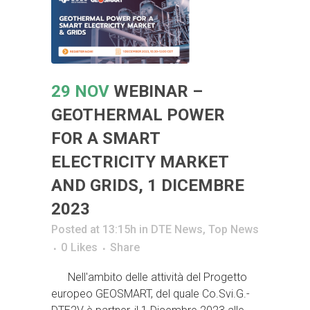
29 NOV
WEBINAR –
GEOTHERMAL POWER
FOR A SMART
ELECTRICITY MARKET
AND GRIDS, 1 DICEMBRE
2023
Posted at 13:15h
in
DTE News
,
Top News
0
Likes
Share
Nell'ambito delle attività del Progetto
europeo GEOSMART, del quale Co.Svi.G.-