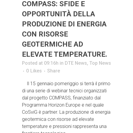
COMPASS: SFIDE E
OPPORTUNITÀ DELLA
PRODUZIONE DI ENERGIA
CON RISORSE
GEOTERMICHE AD
ELEVATE TEMPERATURE.
Posted at 09:16h
in
DTE News
,
Top News
0
Likes
Share
Il 15 gennaio pomeriggio si terrà il primo
di una serie di webinar tecnici organizzati
dal progetto COMPASS, finanziato dal
Programma Horizon Europe e nel quale
CoSviG è partner. La produzione di energia
geotermica con risorse ad elevate
temperature e pressioni rappresenta una