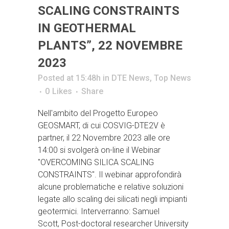
SCALING CONSTRAINTS
IN GEOTHERMAL
PLANTS”, 22 NOVEMBRE
2023
Posted at 15:48h
in
DTE News
,
Top News
0
Likes
Share
Nell'ambito del Progetto Europeo
GEOSMART, di cui COSVIG-DTE2V è
partner, il 22 Novembre 2023 alle ore
14:00 si svolgerà on-line il Webinar
"OVERCOMING SILICA SCALING
CONSTRAINTS". Il webinar approfondirà
alcune problematiche e relative soluzioni
legate allo scaling dei silicati negli impianti
geotermici. Interverranno: Samuel
Scott, Post-doctoral researcher University