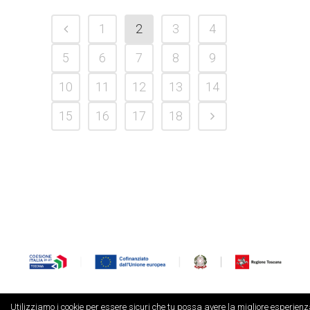
1
2
3
4
5
6
7
8
9
10
11
12
13
14
15
16
17
18
Utilizziamo i cookie per essere sicuri che tu possa avere la migliore esperien