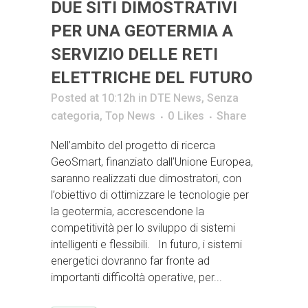
DUE SITI DIMOSTRATIVI
PER UNA GEOTERMIA A
SERVIZIO DELLE RETI
ELETTRICHE DEL FUTURO
Posted at 10:12h
in
DTE News
,
Senza
categoria
,
Top News
0
Likes
Share
Nell’ambito del progetto di ricerca
GeoSmart, finanziato dall’Unione Europea,
saranno realizzati due dimostratori, con
l’obiettivo di ottimizzare le tecnologie per
la geotermia, accrescendone la
competitività per lo sviluppo di sistemi
intelligenti e flessibili. In futuro, i sistemi
energetici dovranno far fronte ad
importanti difficoltà operative, per...