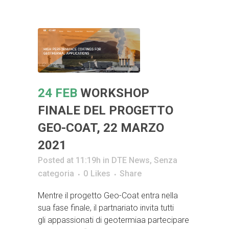
24 FEB
WORKSHOP
FINALE DEL PROGETTO
GEO-COAT, 22 MARZO
2021
Posted at 11:19h
in
DTE News
,
Senza
categoria
0
Likes
Share
Mentre il progetto Geo-Coat entra nella
sua fase finale, il partnariato invita tutti
gli appassionati di geotermiaa partecipare