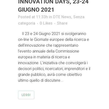
INNOVATION DAYS, 23-24
GIUGNO 2021
Posted at 11:33h
in
DTE News
,
Senza
categoria
0
Likes
Share
Il 23 e 24 Giugno 2021 si svolgeranno
on-line le Giornate europee della ricerca e
dell'innovazione che rappresentano
l'evento annuale della Commissione
europea in materia di ricerca e
innovazione. L'iniziativa che coinvolgerà i
decisori politici, ricercatori, imprenditori e il
grande pubblico, avrà come obiettivo
ultimo quello di discutere...
LEGGI