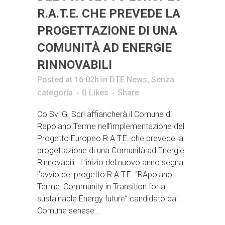
R.A.T.E. CHE PREVEDE LA
PROGETTAZIONE DI UNA
COMUNITÀ AD ENERGIE
RINNOVABILI
Posted at 16:02h
in
DTE News
,
Senza
categoria
0
Likes
Share
Co.Svi.G. Scrl affiancherà il Comune di
Rapolano Terme nell’implementazione del
Progetto Europeo R.A.T.E. che prevede la
progettazione di una Comunità ad Energie
Rinnovabili L’inizio del nuovo anno segna
l’avvio del progetto R.A.T.E. “RApolano
Terme: Community in Transition for a
sustainable Energy future” candidato dal
Comune senese...