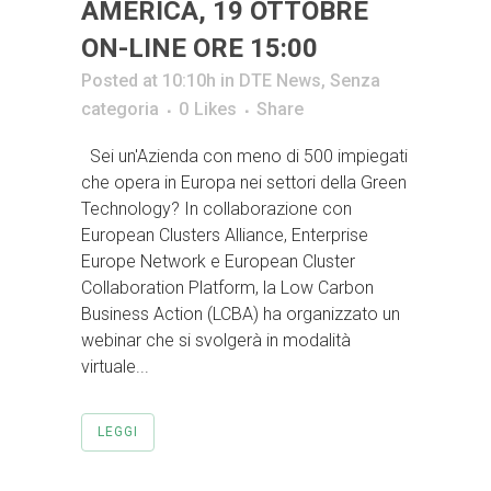
AMERICA, 19 OTTOBRE
ON-LINE ORE 15:00
Posted at 10:10h
in
DTE News
,
Senza
categoria
0
Likes
Share
Sei un'Azienda con meno di 500 impiegati
che opera in Europa nei settori della Green
Technology? In collaborazione con
European Clusters Alliance, Enterprise
Europe Network e European Cluster
Collaboration Platform, la Low Carbon
Business Action (LCBA) ha organizzato un
webinar che si svolgerà in modalità
virtuale...
LEGGI