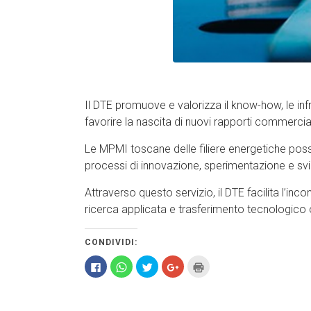
Il DTE promuove e valorizza il know-how, le infra
favorire la nascita di nuovi rapporti commercia
Le MPMI toscane delle filiere energetiche poss
processi di innovazione, sperimentazione e svi
Attraverso questo servizio, il DTE facilita l’in
ricerca applicata e trasferimento tecnologico o
CONDIVIDI:
Fai
Fai
Fai
Fai
Fai
clic
clic
clic
clic
clic
per
per
qui
qui
qui
condividere
condividere
per
per
per
su
su
condividere
condividere
stampare
Facebook
WhatsApp
su
su
(Si