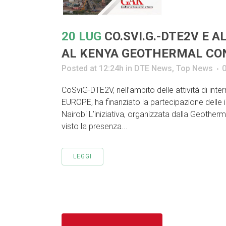
20 LUG
CO.SVI.G.-DTE2V E
AL KENYA GEOTHERMAL CON
Posted at 12:24h
in
DTE News
,
Top News
CoSviG-DTE2V, nell’ambito delle attività di i
EUROPE, ha finanziato la partecipazione dell
Nairobi L’iniziativa, organizzata dalla Geotherm
visto la presenza...
LEGGI