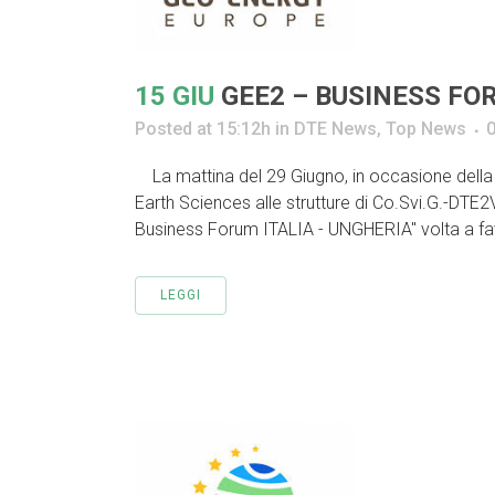
15 GIU
GEE2 – BUSINESS FOR
Posted at 15:12h
in
DTE News
,
Top News
La mattina del 29 Giugno, in occasione della v
Earth Sciences alle strutture di Co.Svi.G.-DTE2V
Business Forum ITALIA - UNGHERIA" volta a favo
LEGGI