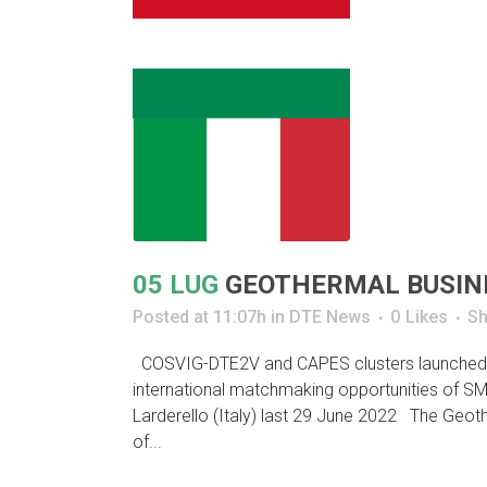
05 LUG
GEOTHERMAL BUSINE
Posted at 11:07h
in
DTE News
0
Likes
Sh
COSVIG-DTE2V and CAPES clusters launched t
international matchmaking opportunities of SM
Larderello (Italy) last 29 June 2022 The Geot
of...