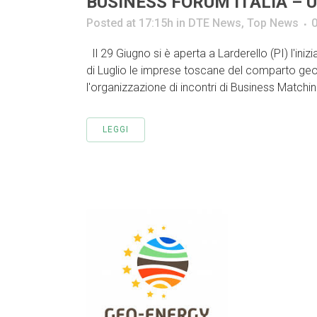
BUSINESS FORUM ITALIA – 
Posted at 17:15h
in
DTE News
,
Top News
Il 29 Giugno si è aperta a Larderello (PI) l'ini
di Luglio le imprese toscane del comparto ge
l'organizzazione di incontri di Business Matchin
LEGGI