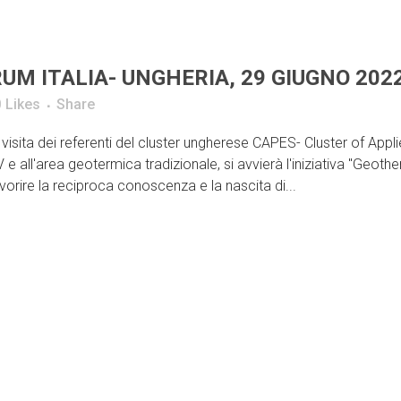
UM ITALIA- UNGHERIA, 29 GIUGNO 202
0
Likes
Share
isita dei referenti del cluster ungherese CAPES- Cluster of Appl
 e all'area geotermica tradizionale, si avvierà l'iniziativa "Geoth
rire la reciproca conoscenza e la nascita di...