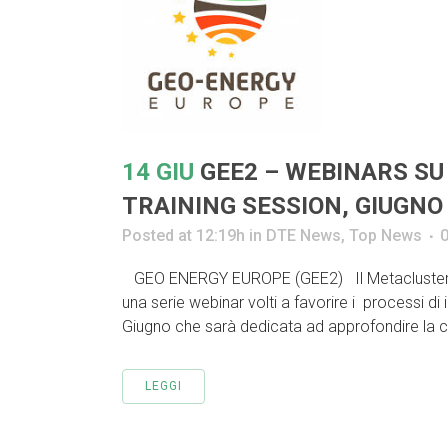
14 GIU
GEE2 – WEBINARS SU
TRAINING SESSION, GIUGNO
Posted at 12:19h
in
DTE News
,
Top News
GEO ENERGY EUROPE (GEE2) Il Metacluster G
una serie webinar volti a favorire i processi di 
Giugno che sarà dedicata ad approfondire la c
LEGGI