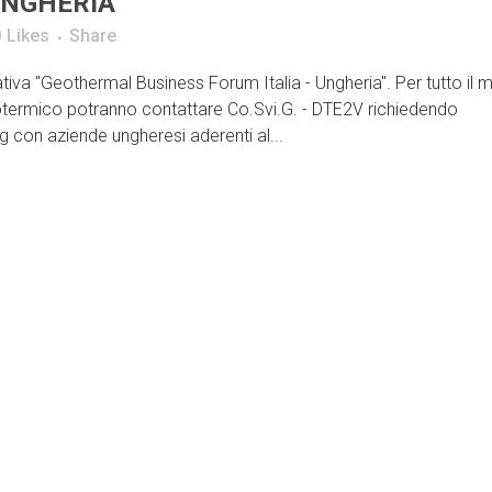
UNGHERIA”
0
Likes
Share
ziativa "Geothermal Business Forum Italia - Ungheria". Per tutto il
otermico potranno contattare Co.Svi.G. - DTE2V richiedendo
g con aziende ungheresi aderenti al...