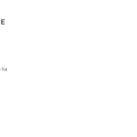
NE
e ha