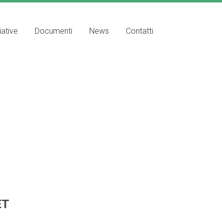
iative
Documenti
News
Contatti
N
ET