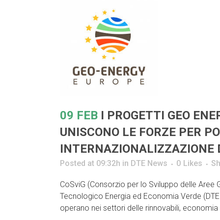
09 FEB
I PROGETTI GEO ENE
UNISCONO LE FORZE PER PO
INTERNAZIONALIZZAZIONE 
Posted at 09:32h
in
DTE News
0
Likes
Sh
CoSviG (Consorzio per lo Sviluppo delle Aree G
Tecnologico Energia ed Economia Verde (DTE2
operano nei settori delle rinnovabili, economia c