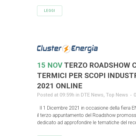
LEGGI
15 NOV
TERZO ROADSHOW CT
TERMICI PER SCOPI INDUSTR
2021 ONLINE
Posted at 09:59h
in
DTE News
,
Top News
Il 1 Dicembre 2021 in occasione della fiera EN
il terzo appuntamento del Roadshow promosso
dedicato ad approfondire le tematiche del recu