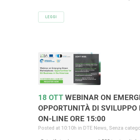
LEGGI
18 OTT
WEBINAR ON EMERG
OPPORTUNITÀ DI SVILUPPO 
ON-LINE ORE 15:00
Posted at 10:10h
in
DTE News
,
Senza catego