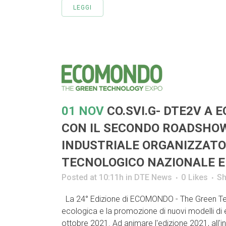
LEGGI
01 NOV
CO.SVI.G- DTE2V A 
CON IL SECONDO ROADSHOW
INDUSTRIALE ORGANIZZATO
TECNOLOGICO NAZIONALE E
Posted at 10:11h
in
DTE News
0
Likes
Sh
La 24° Edizione di ECOMONDO - The Green Techn
ecologica e la promozione di nuovi modelli di e
ottobre 2021. Ad animare l'edizione 2021, all'int