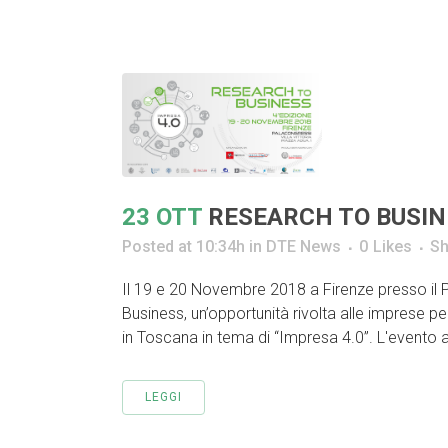
23 OTT
RESEARCH TO BUSIN
Posted at 10:34h
in
DTE News
0
Likes
Sh
Il 19 e 20 Novembre 2018 a Firenze presso il Pal
Business, un’opportunità rivolta alle imprese pe
in Toscana in tema di “Impresa 4.0”. L'evento a
LEGGI