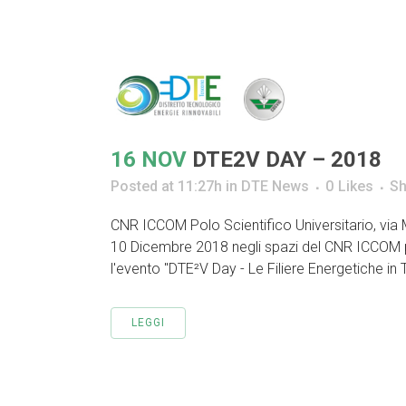
16 NOV
DTE2V DAY – 2018
Posted at 11:27h
in
DTE News
0
Likes
Sh
CNR ICCOM Polo Scientifico Universitario, via Ma
10 Dicembre 2018 negli spazi del CNR ICCOM pre
l'evento "DTE²V Day - Le Filiere Energetiche in 
LEGGI