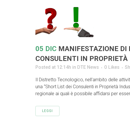
05 DIC
MANIFESTAZIONE DI 
CONSULENTI IN PROPRIETÀ
Posted at 12:14h
in
DTE News
0
Likes
Sh
Il Distretto Tecnologico, nell'ambito delle attiv
una “Short List dei Consulenti in Proprietà Indust
regionale ai quali è possibile affidarsi per esse
LEGGI