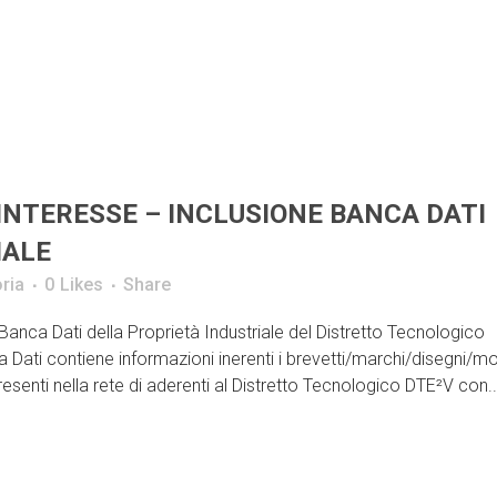
INTERESSE – INCLUSIONE BANCA DATI
IALE
ria
0
Likes
Share
Banca Dati della Proprietà Industriale del Distretto Tecnologico
ati contiene informazioni inerenti i brevetti/marchi/disegni/mo
resenti nella rete di aderenti al Distretto Tecnologico DTE²V con..