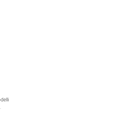
delli
.