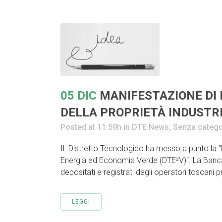
05 DIC
MANIFESTAZIONE DI 
DELLA PROPRIETÀ INDUSTR
Posted at 11:59h
in
DTE News
,
Senza catego
Il Distretto Tecnologico ha messo a punto la “
Energia ed Economia Verde (DTE²V)“. La Banca D
depositati e registrati dagli operatori toscani p
LEGGI