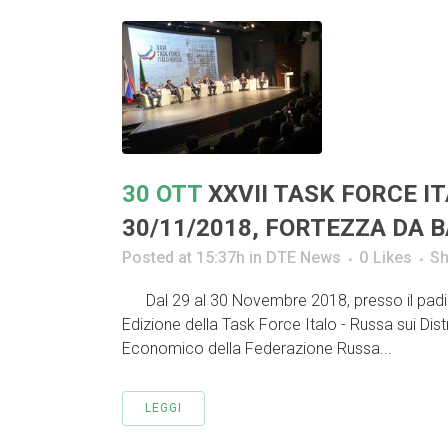
30 OTT
XXVII TASK FORCE IT
30/11/2018, FORTEZZA DA 
Posted at 15:37h
in
DTE News
0
Likes
Sh
Dal 29 al 30 Novembre 2018, presso il padigli
Edizione della Task Force Italo - Russa sui Dist
Economico della Federazione Russa...
LEGGI