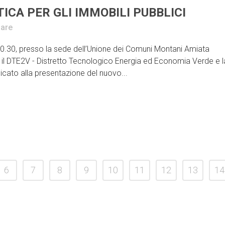
ICA PER GLI IMMOBILI PUBBLICI
are
10.30, presso la sede dell’Unione dei Comuni Montani Amiata
 il DTE2V - Distretto Tecnologico Energia ed Economia Verde e l
cato alla presentazione del nuovo...
6
7
8
9
10
11
12
13
14