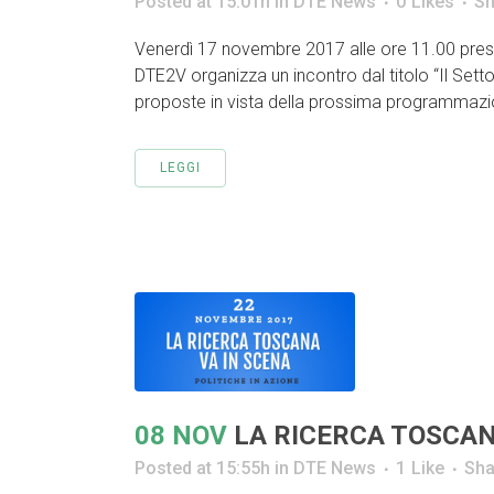
Posted at 15:01h
in
DTE News
0
Likes
Sh
Venerdì 17 novembre 2017 alle ore 11.00 presso 
DTE2V organizza un incontro dal titolo “Il Se
proposte in vista della prossima programmazion
LEGGI
08 NOV
LA RICERCA TOSCAN
Posted at 15:55h
in
DTE News
1
Like
Sha