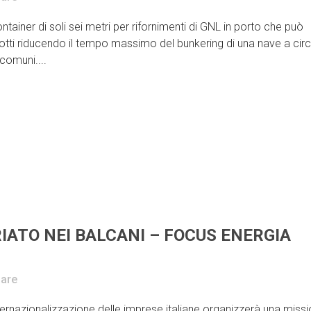
iner di soli sei metri per rifornimenti di GNL in porto che può
ti riducendo il tempo massimo del bunkering di una nave a cir
comuni....
IATO NEI BALCANI – FOCUS ENERGIA
are
ternazionalizzazione delle imprese italiane organizzerà una miss