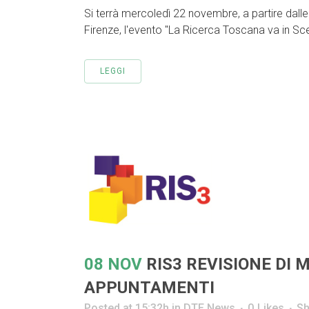
Si terrà mercoledì 22 novembre, a partire dall
Firenze, l'evento "La Ricerca Toscana va in Sce
LEGGI
08 NOV
RIS3 REVISIONE DI 
APPUNTAMENTI
Posted at 15:32h
in
DTE News
0
Likes
Sh