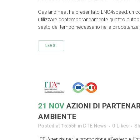
Gas and Heat ha presentato LNG4speed, un conta
utilizzare contemporaneamente quattro autobot
sesto del tempo necessario nelle circostanze 
LEGGI
21 NOV
AZIONI DI PARTENAR
AMBIENTE
Posted at 15:55h
in
DTE News
0
Likes
Sh
ICE-Agenzia per la promozione all'estero e l’in