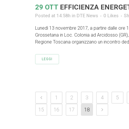
29 OTT
EFFICIENZA ENERGET
Posted at 14:58h
in
DTE News
0
Likes
Sh
Lunedì 13 novembre 2017, a partire dalle ore 
Grossetana in Loc. Colonia ad Arcidosso (GR),
Regione Toscana organizzano un incontro dedi
LEGGI
1
2
3
4
5
15
16
17
18