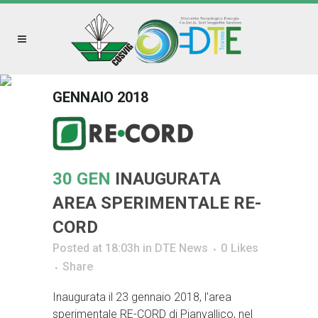
GENNAIO 2018
30 GEN
INAUGURATA
AREA SPERIMENTALE RE-
CORD
Posted at 18:03h
in
DTE News
0
Likes
Share
Inaugurata il 23 gennaio 2018, l'area
sperimentale RE-CORD di Pianvallico, nel