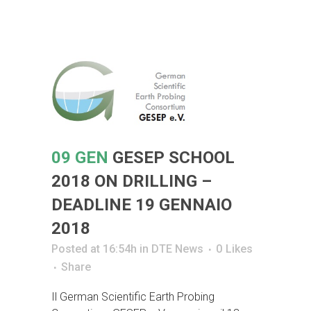
09 GEN
GESEP SCHOOL
2018 ON DRILLING –
DEADLINE 19 GENNAIO
2018
Posted at 16:54h
in
DTE News
0
Likes
Share
Il German Scientific Earth Probing