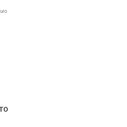
turo
TO