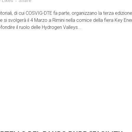
0
Likes
Share
oriali, di cui COSVIG-DTE fa parte, organizzano la terza edizion
si svolgerà il 4 Marzo a Rimini nella cornice della fiera Key Ene
fondire il ruolo delle Hydrogen Valleys...