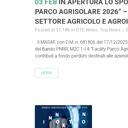
03 FEB
IN APERTURA LO SPO
PARCO AGRISOLARE 2026” –
SETTORE AGRICOLO E AGRO
Posted at 11:18h
in
DTE News
,
Top News
Il MASAF, con D.M. n. 681806 del 17/12/2025, 
del Bando PNRR, M2C 1-I 4 "Facility Parco Agri
contributi a fondo perduto destinati alle aziende
LEGGI