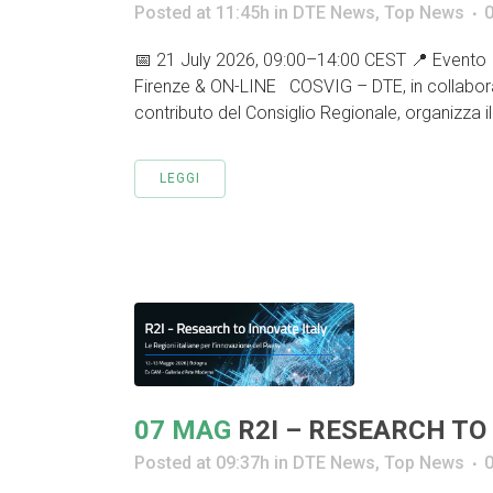
Posted at 11:45h
in
DTE News
,
Top News
📅 21 July 2026, 09:00–14:00 CEST 📍 Evento Ib
Firenze & ON-LINE COSVIG – DTE, in collabora
contributo del Consiglio Regionale, organizza 
LEGGI
07 MAG
R2I – RESEARCH TO
Posted at 09:37h
in
DTE News
,
Top News