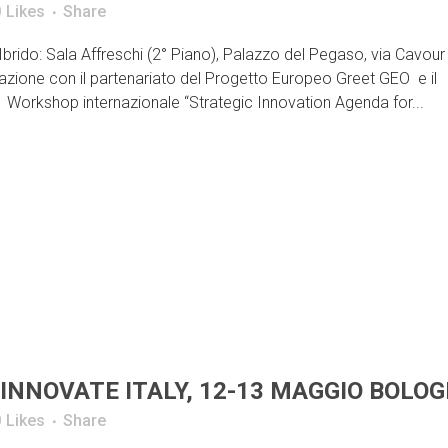
0
Likes
Share
rido: Sala Affreschi (2° Piano), Palazzo del Pegaso, via Cavour 
zione con il partenariato del Progetto Europeo Greet GEO e il
il Workshop internazionale “Strategic Innovation Agenda for...
 INNOVATE ITALY, 12-13 MAGGIO BOLO
0
Likes
Share