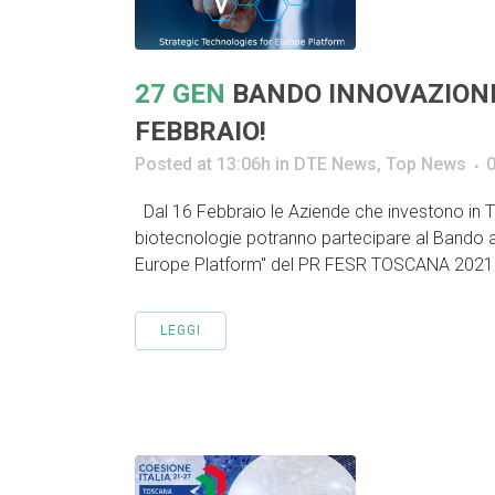
27 GEN
BANDO INNOVAZIONE
FEBBRAIO!
Posted at 13:06h
in
DTE News
,
Top News
Dal 16 Febbraio le Aziende che investono in Tec
biotecnologie potranno partecipare al Bando a
Europe Platform" del PR FESR TOSCANA 2021 – 
LEGGI