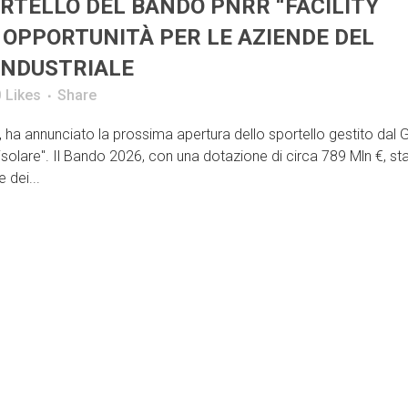
RTELLO DEL BANDO PNRR “FACILITY
 OPPORTUNITÀ PER LE AZIENDE DEL
INDUSTRIALE
0
Likes
Share
ha annunciato la prossima apertura dello sportello gestito dal 
solare". Il Bando 2026, con una dotazione di circa 789 Mln €, st
 dei...