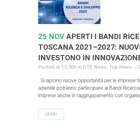
25 NOV
APERTI I BANDI RIC
TOSCANA 2021–2027: NUOV
INVESTONO IN INNOVAZION
Posted at 15:50h
in
DTE News
,
Top News
Si aprono nuove opportunità per le imprese to
aziende potranno partecipare ai Bandi Ricerca e
imprese anche in raggruppamento con organismi
LEGGI