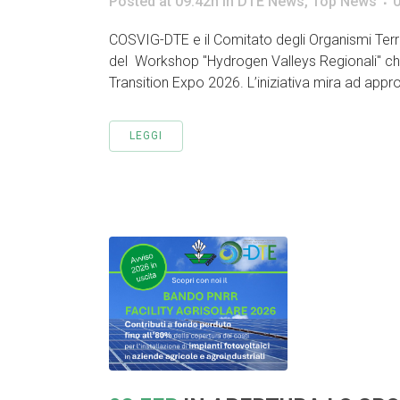
Posted at 09:42h
in
DTE News
,
Top News
COSVIG-DTE e il Comitato degli Organismi Territ
del Workshop "Hydrogen Valleys Regionali" che 
Transition Expo 2026. L’iniziativa mira ad appro
LEGGI