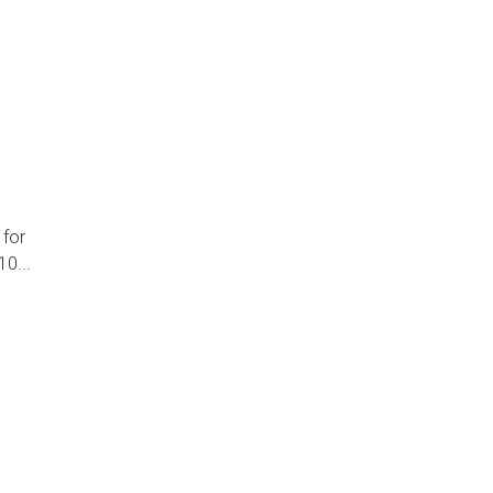
 for
0...