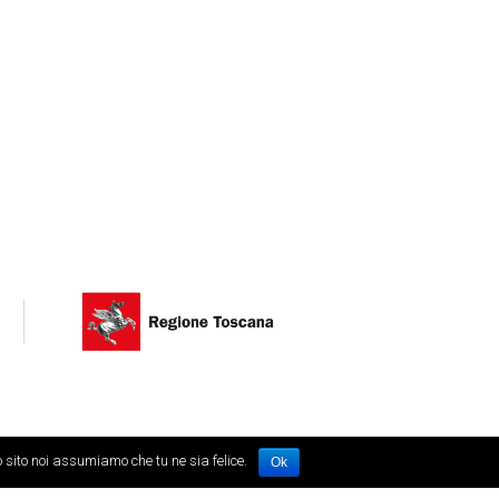
opyright dei rispettivi autori
o sito noi assumiamo che tu ne sia felice.
Ok