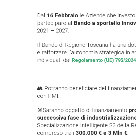
Dal
16 Febbraio
le Aziende che investon
partecipare al
Bando a sportello Inno
2021 – 2027.
Il
Bando di Regione Toscana ha una dotaz
e rafforzare l’autonomia strategica in 
individuati da
l
Regolamento (UE) 795/2024
👥 Potranno beneficiare del finanziam
con PMI.
🎯Saranno oggetto di finanziamento
pr
successiva fase di industrializzazion
Specializzazione Intelligente S3 della R
compreso tra i
300.000 € e 3 Mln €
.