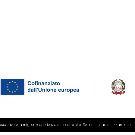
enere collegamenti con siti Web gestiti da terzi. I contenuti sono c
possa avere la migliore esperienza sul nostro sito. Se continui ad utilizzare quest
Copyright 2017 – All Rights Reserved