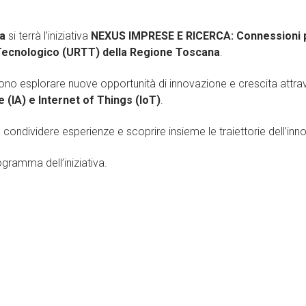
sa
si terrà l’iniziativa
NEXUS IMPRESE E RICERCA: Connessioni pe
 Tecnologico (URTT) della Regione Toscana
.
no esplorare nuove opportunità di innovazione e crescita attrave
le (IA) e Internet of Things (IoT)
.
ondividere esperienze e scoprire insieme le traiettorie dell’inno
ogramma dell’iniziativa.