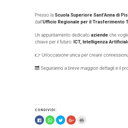
Presso la
Scuola Superiore Sant’Anna di Pi
dall’
Ufficio Regionale per il Trasferimento
Un appuntamento dedicato
aziende
che voglio
chiave per il futuro:
ICT, Intelligenza Artificia
👉 Un’occasione unica per creare connessioni, c
🔜 Seguiranno a breve maggiori dettagli e il pr
CONDIVIDI:
Fai
Fai
Fai
Fai
Fai
clic
clic
clic
clic
clic
per
per
qui
qui
qui