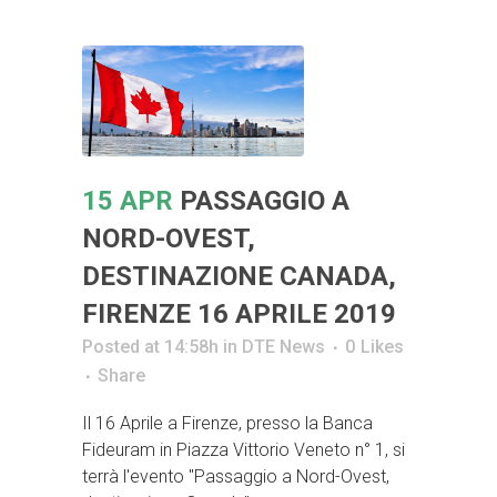
15 APR
PASSAGGIO A
NORD-OVEST,
DESTINAZIONE CANADA,
FIRENZE 16 APRILE 2019
Posted at 14:58h
in
DTE News
0
Likes
Share
Il 16 Aprile a Firenze, presso la Banca
Fideuram in Piazza Vittorio Veneto n° 1, si
terrà l'evento "Passaggio a Nord-Ovest,