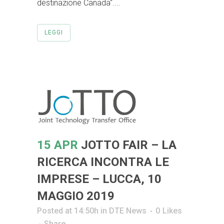
destinazione Canada"....
LEGGI
15 APR
JOTTO FAIR – LA
RICERCA INCONTRA LE
IMPRESE – LUCCA, 10
MAGGIO 2019
Posted at 14:50h
in
DTE News
0
Likes
Share