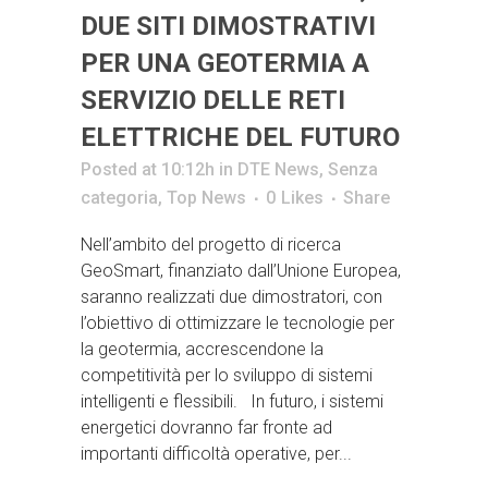
DUE SITI DIMOSTRATIVI
PER UNA GEOTERMIA A
SERVIZIO DELLE RETI
ELETTRICHE DEL FUTURO
Posted at 10:12h
in
DTE News
,
Senza
categoria
,
Top News
0
Likes
Share
Nell’ambito del progetto di ricerca
GeoSmart, finanziato dall’Unione Europea,
saranno realizzati due dimostratori, con
l’obiettivo di ottimizzare le tecnologie per
la geotermia, accrescendone la
competitività per lo sviluppo di sistemi
intelligenti e flessibili. In futuro, i sistemi
energetici dovranno far fronte ad
importanti difficoltà operative, per...