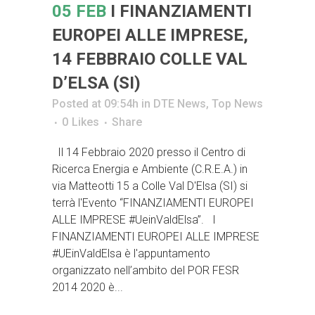
05 FEB
I FINANZIAMENTI
EUROPEI ALLE IMPRESE,
14 FEBBRAIO COLLE VAL
D’ELSA (SI)
Posted at 09:54h
in
DTE News
,
Top News
0
Likes
Share
Il 14 Febbraio 2020 presso il Centro di
Ricerca Energia e Ambiente (C.R.E.A.) in
via Matteotti 15 a Colle Val D'Elsa (SI) si
terrà l'Evento “FINANZIAMENTI EUROPEI
ALLE IMPRESE #UeinValdElsa”. I
FINANZIAMENTI EUROPEI ALLE IMPRESE
#UEinValdElsa è l'appuntamento
organizzato nell’ambito del POR FESR
2014 2020 è...