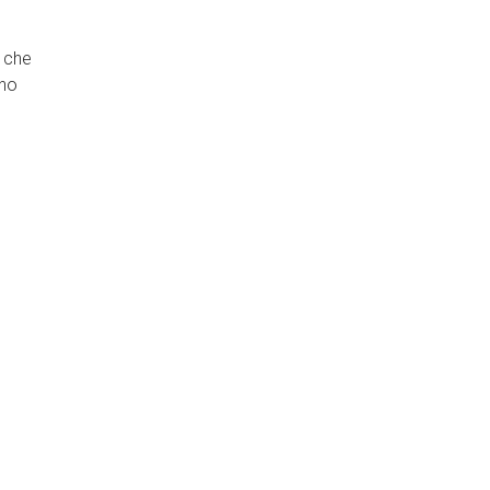
o che
rno