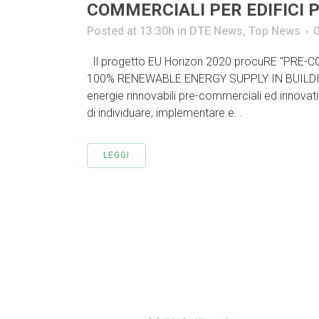
COMMERCIALI PER EDIFICI P
Posted at 13:30h
in
DTE News
,
Top News
Il progetto EU Horizon 2020 procuRE "P
100% RENEWABLE ENERGY SUPPLY IN BUILDINGS​" 
energie rinnovabili pre-commerciali ed innovativ
di individuare, implementare e...
LEGGI