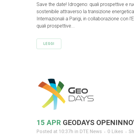
Save the date! Idrogeno: quali prospettive e ru
sostenibile attraverso la transizione energeti
Internazionali a Parigi, in collaborazione con l'
quali prospettive...
LEGGI
15 APR
GEODAYS OPENINNOV
Posted at 10:37h
in
DTE News
0
Likes
Sh