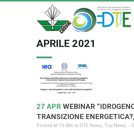
APRILE 2021
27 APR
WEBINAR “IDROGENO
TRANSIZIONE ENERGETICA?, 
Posted at 15:46h
in
DTE News
,
Top News