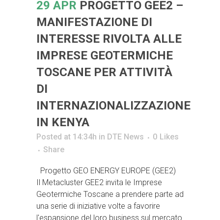
29 APR
PROGETTO GEE2 –
MANIFESTAZIONE DI
INTERESSE RIVOLTA ALLE
IMPRESE GEOTERMICHE
TOSCANE PER ATTIVITÀ
DI
INTERNAZIONALIZZAZIONE
IN KENYA
Posted at 14:34h
in
DTE News
0
Likes
Share
Progetto GEO ENERGY EUROPE (GEE2)
Il Metacluster GEE2 invita le Imprese
Geotermiche Toscane a prendere parte ad
una serie di iniziative volte a favorire
l'espansione del loro business sul mercato