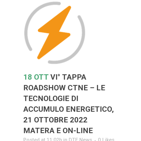
18 OTT
VI° TAPPA
ROADSHOW CTNE – LE
TECNOLOGIE DI
ACCUMULO ENERGETICO,
21 OTTOBRE 2022
MATERA E ON-LINE
Posted at 11:02h
in
DTE News
0
Likes