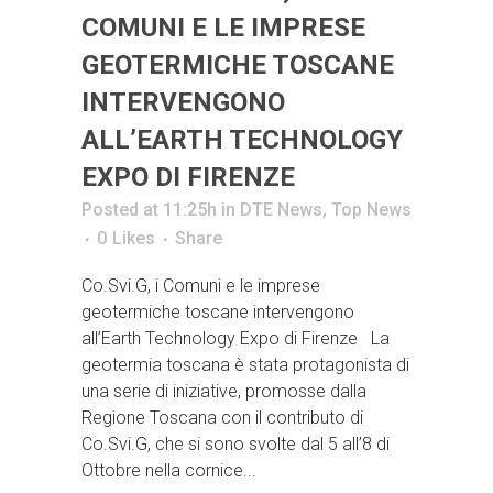
COMUNI E LE IMPRESE
GEOTERMICHE TOSCANE
INTERVENGONO
ALL’EARTH TECHNOLOGY
EXPO DI FIRENZE
Posted at 11:25h
in
DTE News
,
Top News
0
Likes
Share
Co.Svi.G, i Comuni e le imprese
geotermiche toscane intervengono
all’Earth Technology Expo di Firenze La
geotermia toscana è stata protagonista di
una serie di iniziative, promosse dalla
Regione Toscana con il contributo di
Co.Svi.G, che si sono svolte dal 5 all’8 di
Ottobre nella cornice...