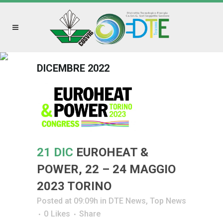
DICEMBRE 2022
21 DIC
EUROHEAT &
POWER, 22 – 24 MAGGIO
2023 TORINO
Posted at 09:09h
in
DTE News
,
Top News
0
Likes
Share