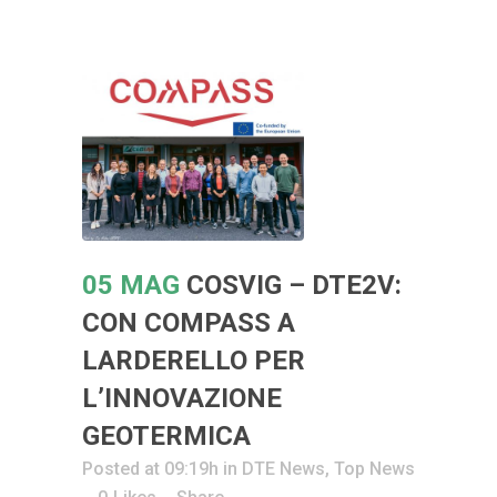
05 MAG
COSVIG – DTE2V:
CON COMPASS A
LARDERELLO PER
L’INNOVAZIONE
GEOTERMICA
Posted at 09:19h
in
DTE News
,
Top News