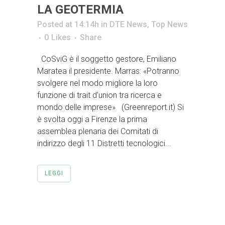
LA GEOTERMIA
Posted at 14:14h
in
DTE News
,
Top News
0
Likes
Share
CoSviG è il soggetto gestore, Emiliano
Maratea il presidente. Marras: «Potranno
svolgere nel modo migliore la loro
funzione di trait d’union tra ricerca e
mondo delle imprese» (Greenreport.it) Si
è svolta oggi a Firenze la prima
assemblea plenaria dei Comitati di
indirizzo degli 11 Distretti tecnologici...
LEGGI