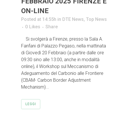
FEBBRAIO 2025 FIRENZE E
ON-LINE
Posted at 14:55h
in
DTE News
,
Top News
0
Likes
Share
Si svolgerà a Firenze, presso la Sala A.
Fanfani di Palazzo Pegaso, nella mattinata
di Giovedì 20 Febbraio (a partire dalle ore
09:30 sino alle 13:00, anche in modalità
online), il Workshop sul Meccanismo di
Adeguamento del Carbonio alle Frontiere
(CBAM- Carbon Border Adjustment
Mechanism)...
LEGGI