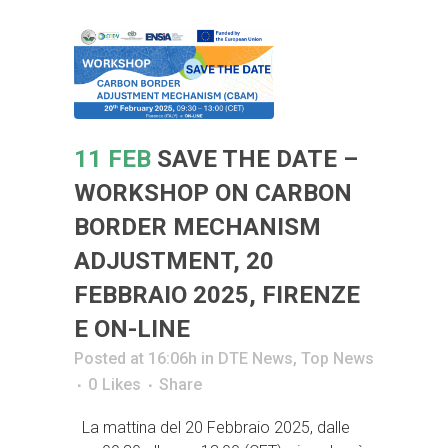
11 FEB
SAVE THE DATE –
WORKSHOP ON CARBON
BORDER MECHANISM
ADJUSTMENT, 20
FEBBRAIO 2025, FIRENZE
E ON-LINE
Posted at 16:06h
in
DTE News
,
Top News
0
Likes
Share
La mattina del 20 Febbraio 2025, dalle