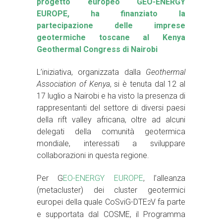
progetto europeo GEO-ENERGY
EUROPE, ha finanziato la
partecipazione delle imprese
geotermiche toscane
al Kenya
Geothermal Congress di Nairobi
L’iniziativa, organizzata dalla
Geothermal
Association of Kenya
, si è tenuta dal 12 al
17 luglio a Nairobi e ha visto la presenza di
rappresentanti del settore di diversi paesi
della rift valley africana, oltre ad alcuni
delegati della comunità geotermica
mondiale, interessati a sviluppare
collaborazioni in questa regione.
Per G
EO-ENERGY EUROPE
, l’alleanza
(metacluster) dei cluster geotermici
europei della quale CoSviG-DTE
V fa parte
2
e supportata dal COSME, il Programma