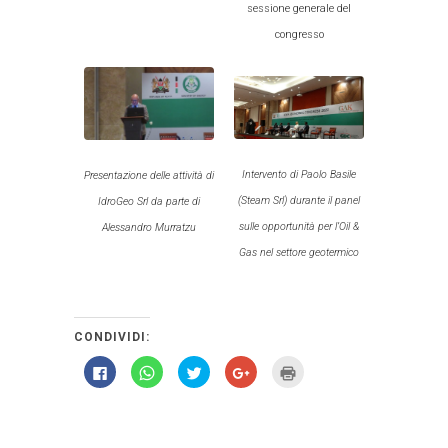
sessione generale del
congresso
Intervento di Paolo Basile
Presentazione delle attività di
(Steam Srl) durante il panel
IdroGeo Srl da parte di
sulle opportunità per l’Oil &
Alessandro Murratzu
Gas nel settore geotermico
CONDIVIDI:
Fai
Fai
Fai
Fai
Fai
clic
clic
clic
clic
clic
per
per
qui
qui
qui
condividere
condividere
per
per
per
su
su
condividere
condividere
stampare
Facebook
WhatsApp
su
su
(Si
(Si
(Si
Twitter
Google+
apre