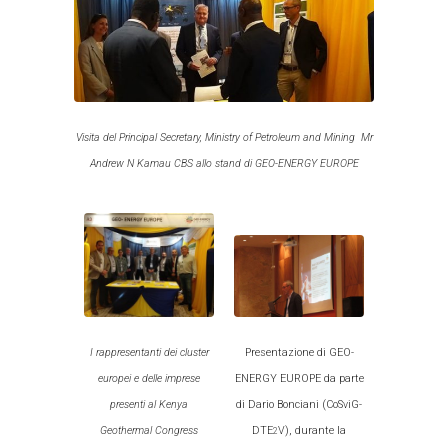
Visita del Principal Secretary, Ministry of Petroleum and Mining Mr
Andrew N Kamau CBS allo stand di GEO-ENERGY EUROPE
Presentazione di GEO-
I rappresentanti dei cluster
ENERGY EUROPE da parte
europei e delle imprese
di Dario Bonciani (CoSviG-
presenti al Kenya
DTE
V), durante la
Geothermal Congress
2