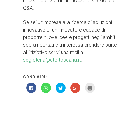
massima di 20 minuti inclusa la sessione di
Q&A.
Se sei un’impresa alla ricerca di soluzioni
innovative o un innovatore capace di
proporre nuove idee e progetti negli ambiti
sopra riportati e ti interessa prendere parte
all’iniziativa scrivi una mail a :
segreteria@dte-toscana.it
.
CONDIVIDI:
Fai
Fai
Fai
Fai
Fai
clic
clic
clic
clic
clic
per
per
qui
qui
qui
condividere
condividere
per
per
per
su
su
condividere
condividere
stampare
Facebook
WhatsApp
su
su
(Si
(Si
(Si
Twitter
Google+
apre
apre
apre
(Si
(Si
in
in
in
apre
apre
una
una
una
in
in
nuova
nuova
nuova
una
una
finestra)
finestra)
finestra)
nuova
nuova
finestra)
finestra)