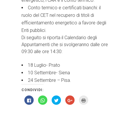
energetico, i CAR e il conto termico.
Conto termico e certificati bianchi: il
ruolo del CET nel recupero di titoli di
efficientamento energetico a favore degli
Enti pubblici.
Di seguito si riporta il Calendario degli
Appuntamenti che si svolgeranno dalle ore
09:30 alle ore 14:30:
18 Luglio- Prato
10 Settembre- Siena
24 Settembre – Pisa.
CONDIVIDI:
Fai
Fai
Fai
Fai
Fai
clic
clic
clic
clic
clic
per
per
qui
qui
qui
condividere
condividere
per
per
per
su
su
condividere
condividere
stampare
Facebook
WhatsApp
su
su
(Si
(Si
(Si
Twitter
Google+
apre
apre
apre
(Si
(Si
in
in
in
apre
apre
una