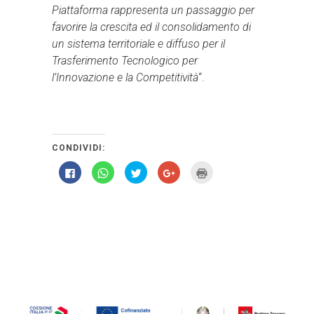
Piattaforma rappresenta un passaggio per
favorire la crescita ed il consolidamento di
un sistema territoriale e diffuso per il
Trasferimento Tecnologico per
l’Innovazione e la Competitività
“.
CONDIVIDI:
Fai
Fai
Fai
Fai
Fai
clic
clic
clic
clic
clic
per
per
qui
qui
qui
condividere
condividere
per
per
per
su
su
condividere
condividere
stampare
Facebook
WhatsApp
su
su
(Si
(Si
(Si
Twitter
Google+
apre
apre
apre
(Si
(Si
in
in
in
apre
apre
una
una
una
in
in
nuova
nuova
nuova
una
una
finestra)
finestra)
finestra)
nuova
nuova
finestra)
finestra)