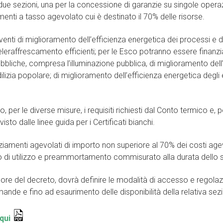
in due sezioni, una per la concessione di garanzie su singole opera
amenti a tasso agevolato cui è destinato il 70% delle risorse.
venti di miglioramento dell’efficienza energetica dei processi e d
 teleraffrescamento efficienti; per le Esco potranno essere finanzia
ubbliche, compresa l’illuminazione pubblica, di miglioramento dell’
ilizia popolare; di miglioramento dell’efficienza energetica degli e
per le diverse misure, i requisiti richiesti dal Conto termico e, per
sto dalle linee guida per i Certificati bianchi.
iamenti agevolati di importo non superiore al 70% dei costi agevo
do di utilizzo e preammortamento commisurato alla durata dello 
n vigore del decreto, dovrà definire le modalità di accesso e rego
ande e fino ad esaurimento delle disponibilità della relativa se
 qui