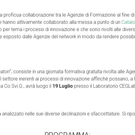
a proficua collaborazione tra le Agenzie di Formazione al fine d
ve hanno attivamente collaborato alla messa a punto di un
Catalo
o per tema i processi di innovazione e che sono rivolti alle diver
esposto dalle Agenzie del network in modo da rendere possibile 
atori
“, consiste in una giornata formativa gratuita rivolta alle Ag
settore inerenti ai processi di innovazione affinchè possano, a lo
da Co.Svi.G., avrà luogo il
19 Luglio
presso il Laboratorio CEGLab 
rrà analizzato nelle sue diverse declinazioni e sfaccettature. Si ri