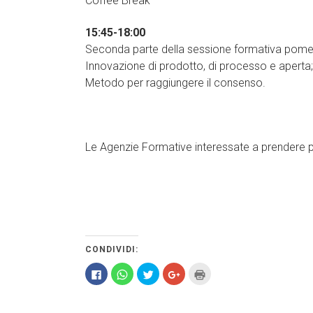
Coffee Break
15:45-18:00
Seconda parte della sessione formativa pomeridi
Innovazione di prodotto, di processo e aperta; 
Metodo per raggiungere il consenso.
Le Agenzie Formative interessate a prendere pa
CONDIVIDI:
Fai
Fai
Fai
Fai
Fai
clic
clic
clic
clic
clic
per
per
qui
qui
qui
condividere
condividere
per
per
per
su
su
condividere
condividere
stampare