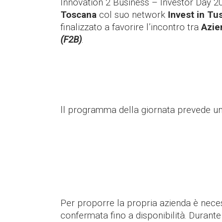
Innovation 2 Business – Investor Day 2
Toscana
col suo network
Invest in T
finalizzato a favorire l’incontro tra
Azie
(F2B)
.
ll programma della giornata prevede una
Per proporre la propria azienda è neces
confermata fino a disponibilità.
Durante 