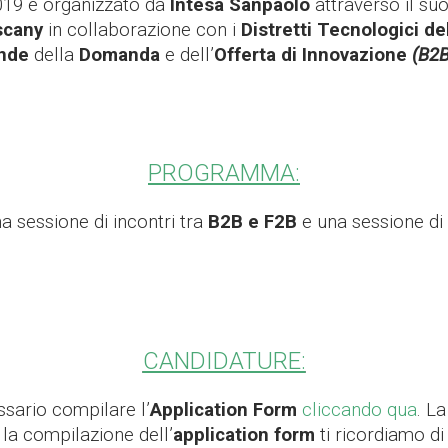
019 è organizzato da
Intesa Sanpaolo
attraverso il su
uscany
in collaborazione con i
Distretti Tecnologici de
nde
della
Domanda
e dell’
Offerta di Innovazione
(B2B
PROGRAMMA:
 sessione di incontri tra
B2B e
F2B
e una sessione di
CANDIDATURE:
sario compilare l’
Application Form
cliccando qua
. L
la compilazione dell’
application form
ti ricordiamo di 