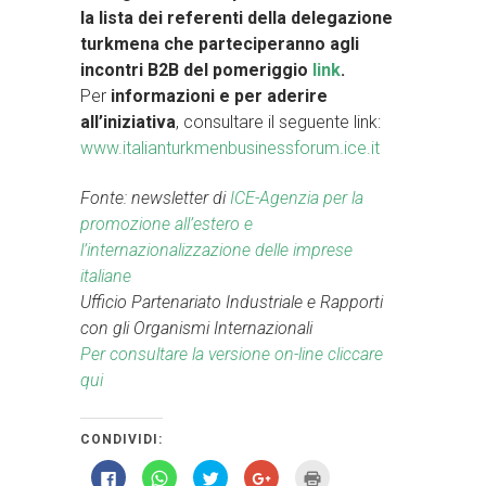
la lista dei referenti della delegazione
turkmena che parteciperanno
agli
incontri B2B del pomeriggio
link
.
Per
informazioni e per aderire
all’iniziativa
, consultare il seguente link:
www.italianturkmenbusinessforum.ice.it
Fonte: newsletter di
ICE-Agenzia per la
promozione all’estero e
l’internazionalizzazione delle imprese
italiane
Ufficio Partenariato Industriale e Rapporti
con gli Organismi Internazionali
Per consultare la versione on-line cliccare
qui
CONDIVIDI:
Fai
Fai
Fai
Fai
Fai