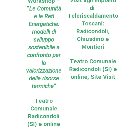
Visit agli impianti
Workshop –
di
“
Le Comunità
Teleriscaldamento
e le Reti
Toscani:
Energetiche:
Radicondoli,
modelli di
Chiusdino e
sviluppo
Montieri
sostenibile a
confronto per
Teatro Comunale
la
Radicondoli (SI) e
valorizzazione
online, Site Visit
delle risorse
termiche”
Teatro
Comunale
Radicondoli
(SI) e online