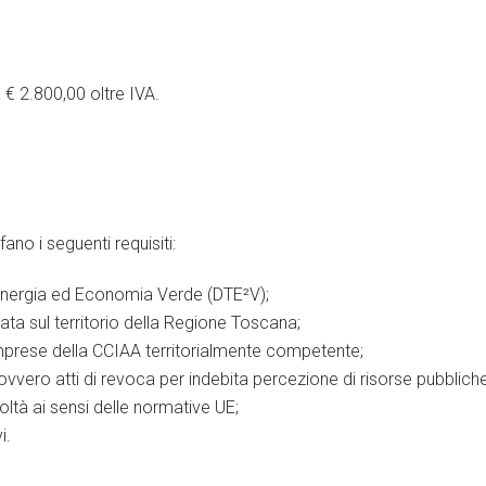
a
€
2.800,00 oltre IVA.
o i seguenti requisiti:
 Energia ed Economia Verde (DTE²V);
ata sul territorio della Regione Toscana;
imprese della CCIAA territorialmente competente;
vvero atti di revoca per indebita percezione di risorse pubbliche
oltà ai sensi delle normative UE;
i.