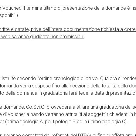
o Voucher. Il termine ultimo di presentazione delle domande è fi
onibili).
te e datate, prive dell’intera documentazione richiesta a corre
a web saranno giudicate non ammissibili.
truite secondo l’ordine cronologico di arrivo. Qualora si rendes
domanda verrà sospesa fino alla ricezione della totalità della d
imento della domanda in graduatoria farà fede la data di present
lle domande, Co.Svi.G. provvederà a stilare una graduatoria dei so
di voucher a bando verranno attribuiti ai soggetti richiedenti in 
(prima tipologia A, poi tipologia B ed in ultimo tipologia C).
i saranno contattati dai referenti del DTE²V al fine di effettuare una