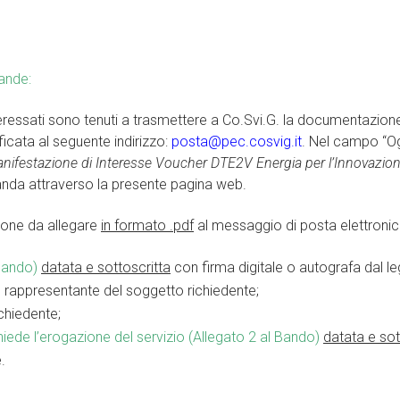
ande:
teressati sono tenuti a trasmettere a Co.Svi.G. la documentazion
icata al seguente indirizzo:
posta@pec.cosvig.it
. Nel campo “Og
nifestazione di Interesse Voucher DTE2V Energia per l’Innovazio
anda attraverso la presente pagina web.
zione da allegare
in formato .pdf
al messaggio di posta elettronic
Bando)
datata e sottoscritta
con firma digitale o autografa dal l
 rappresentante del soggetto richiedente;
chiedente;
hiede l’erogazione del servizio (Allegato 2 al Bando)
datata e sot
.