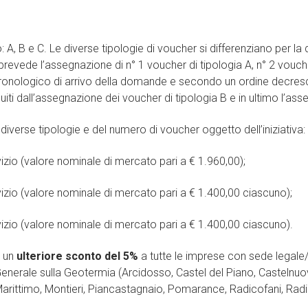
 A, B e C. Le diverse tipologie di voucher si differenziano per la
evede l’assegnazione di n° 1 voucher di tipologia A, n° 2 voucher 
onologico di arrivo della domande e secondo un ordine decresce
iti dall’assegnazione dei voucher di tipologia B e in ultimo l’ass
 diverse tipologie e del numero di voucher oggetto dell’iniziativa:
vizio (valore nominale di mercato pari a
€
1.960,00);
vizio (valore nominale di mercato pari a
€
1.400,00 ciascuno);
vizio (valore nominale di mercato pari a
€
1.400,00 ciascuno).
o un
ulteriore sconto del 5%
a tutte le imprese con sede legale
nerale sulla Geotermia (Arcidosso, Castel del Piano, Castelnuovo
arittimo, Montieri, Piancastagnaio, Pomarance, Radicofani, Rad