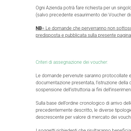
Ogni Azienda potrà fare richiesta per un singol
(salvo precedente esaurimento dei Voucher disp
NB
= Le domande che perverranno non sottoscrit
predisposta e pubblicata sulla presente pagin
Criteri di assegnazione dei voucher:
Le domande pervenute saranno protocollate e is
documentazione presentata, l’istruzione della 
sospensione dell’istruttoria ai fini dell’inser
Sulla base dell’ordine cronologico di arrivo de
precedentemente descritto, le diverse tipologie 
descrescente per valore di mercato dei voucher 
I soggetti richiedenti che risultaranno beneficiar