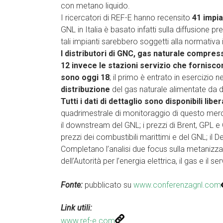
con metano liquido.
I ricercatori di REF-E hanno recensito
41 impia
GNL in Italia è basato infatti sulla diffusione pr
tali impianti sarebbero soggetti alla normativa i
I distributori di GNC, gas naturale compres
12 invece le stazioni servizio che fornisc
sono oggi 18
; il primo è entrato in esercizio
distribuzione
del gas naturale alimentate da d
Tutti i dati di dettaglio sono disponibili lib
quadrimestrale di monitoraggio di questo mercato,
il downstream del GNL; i prezzi di Brent, GPL e G
prezzi dei combustibili marittimi e del GNL; il 
Completano l’analisi due focus sulla metanizza
dell’Autorità per l’energia elettrica, il gas e il 
Fonte:
pubblicato su
www.conferenzagnl.com
Link utili:
www.ref-e.com