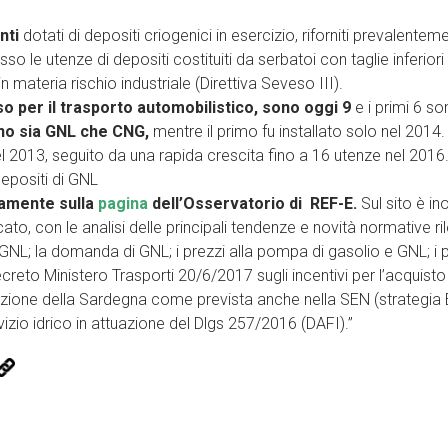
nti
dotati di depositi criogenici in esercizio, riforniti prevalent
esso le utenze di depositi costituiti da serbatoi con taglie inferior
n materia rischio industriale (Direttiva Seveso III).
so per il trasporto automobilistico, sono oggi 9
e i primi 6 son
ono sia GNL che CNG,
mentre il primo fu installato solo nel 2014
 nel 2013, seguito da una rapida crescita fino a 16 utenze nel 2016
epositi di GNL
eramente sulla
pagina
dell’Osservatorio di REF-E.
Sul sito è in
 con le analisi delle principali tendenze e novità normative rilevan
NL; la domanda di GNL; i prezzi alla pompa di gasolio e GNL; i prezz
Decreto Ministero Trasporti 20/6/2017 sugli incentivi per l’acquist
zione della Sardegna come prevista anche nella SEN (strategia En
servizio idrico in attuazione del Dlgs 257/2016 (DAFI).”