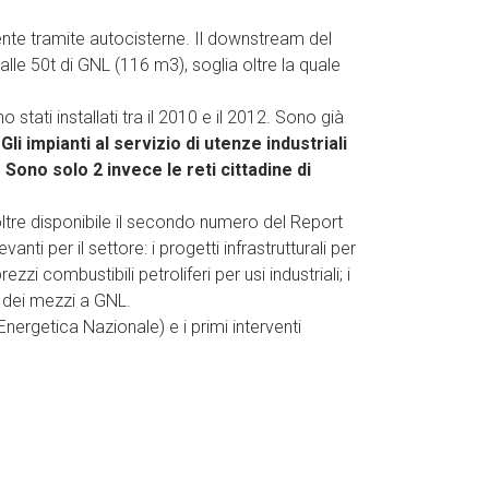
emente tramite autocisterne. Il downstream del
i alle 50t di GNL (116 m3), soglia oltre la quale
o stati installati tra il 2010 e il 2012. Sono già
.
Gli impianti al servizio di utenze industriali
.
Sono solo 2 invece le reti cittadine di
oltre disponibile il secondo numero del Report
ti per il settore: i progetti infrastrutturali per
i combustibili petroliferi per usi industriali; i
o dei mezzi a GNL.
ergetica Nazionale) e i primi interventi