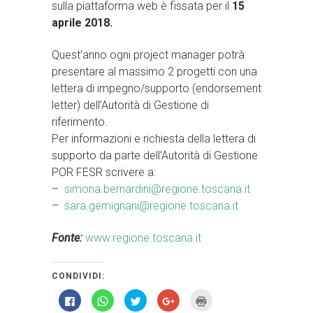
sulla piattaforma web è fissata per il
15
aprile 2018.
Quest’anno ogni project manager potrà
presentare al massimo 2 progetti con una
lettera di impegno/supporto (endorsement
letter) dell’Autorità di Gestione di
riferimento.
Per informazioni e richiesta della lettera di
supporto da parte dell’Autorità di Gestione
POR FESR scrivere a:
–
simona.bernardini@regione.toscana.it
–
sara.gemignani@regione.toscana.it
Fonte:
www.regione.toscana.it
CONDIVIDI:
Fai
Fai
Fai
Fai
Fai
clic
clic
clic
clic
clic