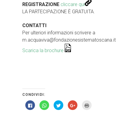
REGISTRAZIONE
cliccare qui
LA PARTECIPAZIONE È GRATUITA.
CONTATTI
Per ulteriori informazioni scrivere a
m.acquaviva@fondazionesistematoscana.it
Scarica la brochure
CONDIVIDI:
Fai
Fai
Fai
Fai
Fai
clic
clic
clic
clic
clic
per
per
qui
qui
qui
condividere
condividere
per
per
per
su
su
condividere
condividere
stampare
Facebook
WhatsApp
su
su
(Si
(Si
(Si
Twitter
Google+
apre
apre
apre
(Si
(Si
in
in
in
apre
apre
una