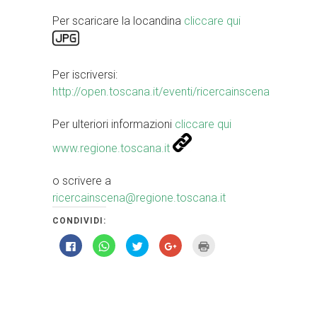
Per scaricare la locandina
cliccare qui
Per iscriversi:
http://open.toscana.it/eventi/ricercainscena
Per ulteriori informazioni
cliccare qui
www.regione.toscana.it
o scrivere a
ricercainscena@regione.toscana.it
CONDIVIDI:
Fai
Fai
Fai
Fai
Fai
clic
clic
clic
clic
clic
per
per
qui
qui
qui
condividere
condividere
per
per
per
su
su
condividere
condividere
stampare
Facebook
WhatsApp
su
su
(Si
(Si
(Si
Twitter
Google+
apre
apre
apre
(Si
(Si
in
in
in
apre
apre
una