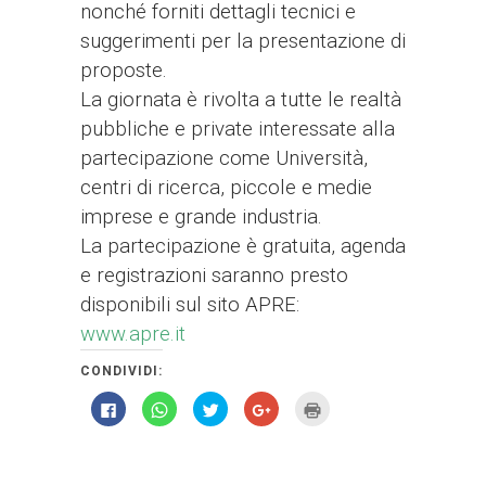
nonché forniti dettagli tecnici e
suggerimenti per la presentazione di
proposte.
La giornata è rivolta a tutte le realtà
pubbliche e private interessate alla
partecipazione come Università,
centri di ricerca, piccole e medie
imprese e grande industria.
La partecipazione è gratuita, agenda
e registrazioni saranno presto
disponibili sul sito APRE:
www.apre.it
CONDIVIDI:
Fai
Fai
Fai
Fai
Fai
clic
clic
clic
clic
clic
per
per
qui
qui
qui
condividere
condividere
per
per
per
su
su
condividere
condividere
stampare
Facebook
WhatsApp
su
su
(Si
(Si
(Si
Twitter
Google+
apre