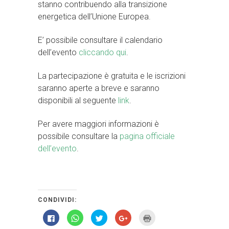
stanno contribuendo alla transizione
energetica dell’Unione Europea.
E’ possibile consultare il calendario
dell’evento
cliccando qui
.
La partecipazione è gratuita e le iscrizioni
saranno aperte a breve e saranno
disponibili al seguente
link
.
Per avere maggiori informazioni è
possibile consultare la
pagina officiale
dell’evento
.
CONDIVIDI:
Fai
Fai
Fai
Fai
Fai
clic
clic
clic
clic
clic
per
per
qui
qui
qui