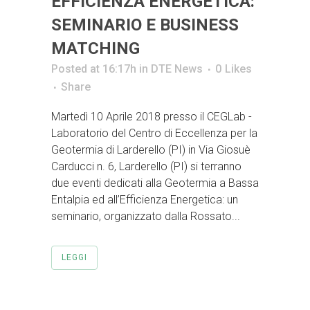
EFFICIENZA ENERGETICA:
SEMINARIO E BUSINESS
MATCHING
Posted at 16:17h
in
DTE News
0
Likes
Share
Martedì 10 Aprile 2018 presso il CEGLab -
Laboratorio del Centro di Eccellenza per la
Geotermia di Larderello (PI) in Via Giosuè
Carducci n. 6, Larderello (PI) si terranno
due eventi dedicati alla Geotermia a Bassa
Entalpia ed all’Efficienza Energetica: un
seminario, organizzato dalla Rossato...
LEGGI