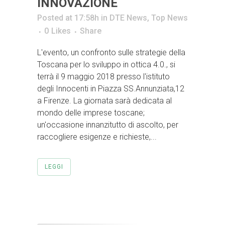
INNOVAZIONE
Posted at 17:58h
in
DTE News
,
Top News
0
Likes
Share
L'evento, un confronto sulle strategie della
Toscana per lo sviluppo in ottica 4.0., si
terrà il 9 maggio 2018 presso l'istituto
degli Innocenti in Piazza SS.Annunziata,12
a Firenze. La giornata sarà dedicata al
mondo delle imprese toscane;
un'occasione innanzitutto di ascolto, per
raccogliere esigenze e richieste,...
LEGGI