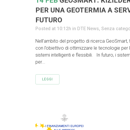
14 FEB
GEOSMART: KIZILDER
PER UNA GEOTERMIA A SERV
FUTURO
Posted at 10:12h
in
DTE News
,
Senza catego
Nell’ambito del progetto di ricerca GeoSmart, f
con l’obiettivo di ottimizzare le tecnologie pe
sistemi intelligenti e flessibili. In futuro, i si
per...
LEGGI