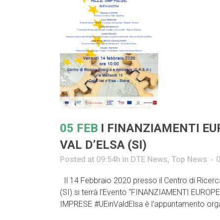
05 FEB
I FINANZIAMENTI EU
VAL D’ELSA (SI)
Posted at 09:54h
in
DTE News
,
Top News
Il 14 Febbraio 2020 presso il Centro di Ricerca
(SI) si terrà l'Evento “FINANZIAMENTI EURO
IMPRESE #UEinValdElsa è l'appuntamento orga