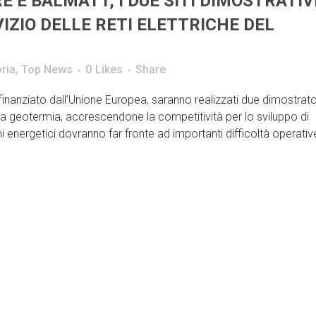
E E BALMATT, I DUE SITI DIMOSTRATIV
IZIO DELLE RETI ELETTRICHE DEL
ria
,
Top News
0
Likes
Share
inanziato dall’Unione Europea, saranno realizzati due dimostrator
r la geotermia, accrescendone la competitività per lo sviluppo di
stemi energetici dovranno far fronte ad importanti difficoltà operativ